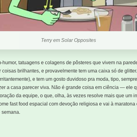
Terry em Solar Opposites
m-humor, tatuagens e colagens de pôsteres que vivem na pared
r coisas brilhantes, e provavelmente tem uma caixa só de glitte
 irritantemente), e tem um gosto duvidoso pra moda, tipo, sempr
zer a casa parecer viva. Não é grande coisa em ciência — ele 
oração da equipe, o que, olha, às vezes resolve mais que um i
 come fast food espacial com devoção religiosa e vai à maraton
e semana.