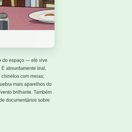
e do espaço — ele vive
r. É absurdamente leal,
e chinelos com meias;
quebra mais aparelhos do
nvento brilhante. Também
a de documentários sobre