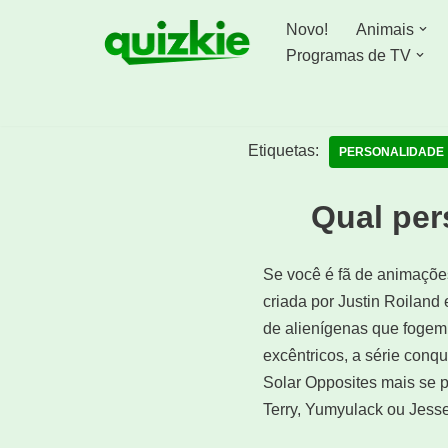
Novo!
Animais
Avançar
Programas de TV
para
o
conteúdo
Etiquetas:
PERSONALIDADE
Qual per
Se você é fã de animações
criada por Justin Roiland
de alienígenas que fogem
excêntricos, a série conq
Solar Opposites mais se 
Terry, Yumyulack ou Jesse