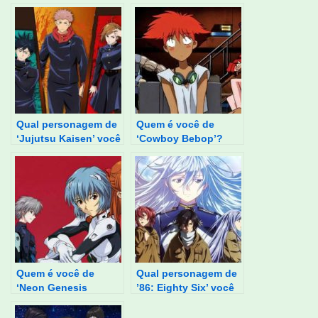
Qual personagem de
Quem é você de
‘Jujutsu Kaisen’ você
‘Cowboy Bebop’?
é?
Quem é você de
Qual personagem de
‘Neon Genesis
’86: Eighty Six’ você
Evangelion’?
é?