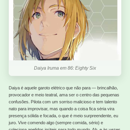
Daiya Iruma em 86: Eighty Six
Daiya é aquele garoto elétrico que não para — brincalhão,
provocador e meio teatral, ama ser o centro das pequenas
confusões. Pilota com um sorriso malicioso e tem talento
nato para improvisar, mas quando a coisa fica séria vira
presença sólida e focada, o que é meio surpreendente, eu
juro. Vive comendo algo (sempre comida, sério) e
coleciona apelidos inúteis para todo mundo. Ah, e às vezes