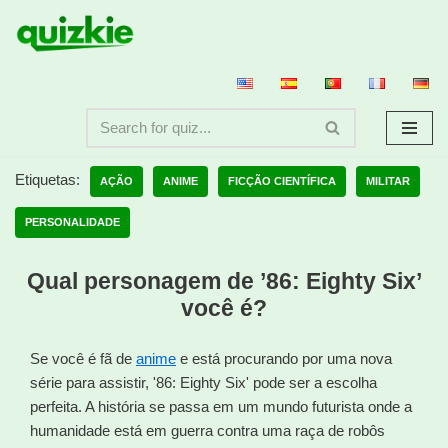
Avançar
para
o
conteúdo
Etiquetas:
AÇÃO
ANIME
FICÇÃO CIENTÍFICA
MILITAR
PERSONALIDADE
Qual personagem de ’86: Eighty Six’
você é?
Se você é fã de
anime
e está procurando por uma nova
série para assistir, '86: Eighty Six' pode ser a escolha
perfeita. A história se passa em um mundo futurista onde a
humanidade está em guerra contra uma raça de robôs