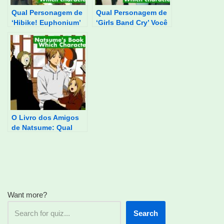
Qual Personagem de
Qual Personagem de
‘Hibike! Euphonium’
‘Girls Band Cry’ Você
Você É?
É?
O Livro dos Amigos
de Natsume: Qual
Personagem Você É?
Want more?
Search