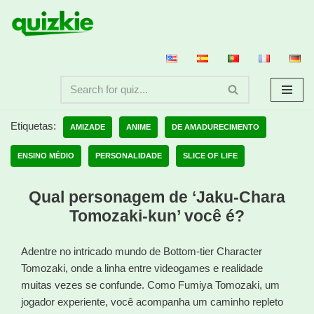
Avançar
para
o
conteúdo
Etiquetas:
AMIZADE
ANIME
DE AMADURECIMENTO
ENSINO MÉDIO
PERSONALIDADE
SLICE OF LIFE
Qual personagem de ‘Jaku-Chara
Tomozaki-kun’ você é?
Adentre no intricado mundo de Bottom-tier Character
Tomozaki, onde a linha entre videogames e realidade
muitas vezes se confunde. Como Fumiya Tomozaki, um
jogador experiente, você acompanha um caminho repleto