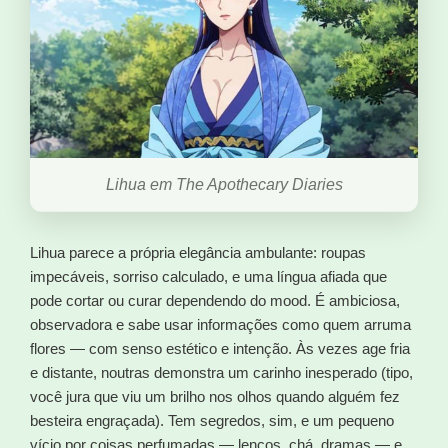
Lihua em The Apothecary Diaries
Lihua parece a própria elegância ambulante: roupas
impecáveis, sorriso calculado, e uma língua afiada que
pode cortar ou curar dependendo do mood. É ambiciosa,
observadora e sabe usar informações como quem arruma
flores — com senso estético e intenção. Às vezes age fria
e distante, noutras demonstra um carinho inesperado (tipo,
você jura que viu um brilho nos olhos quando alguém fez
besteira engraçada). Tem segredos, sim, e um pequeno
vício por coisas perfumadas — lenços, chá, dramas — e