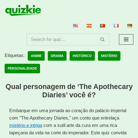
Avançar
para
o
conteúdo
Etiquetas:
ANIME
DRAMA
HISTÓRICO
MISTÉRIO
PERSONALIDADE
Qual personagem de ‘The Apothecary
Diaries’ você é?
Embarque em uma jornada ao coração do palácio imperial
com "The Apothecary Diaries," um conto que entrelaça
mistério e intriga
com a sutil arte da cura em uma rica
tapeçaria da vida na corte do imperador. Este quiz convida