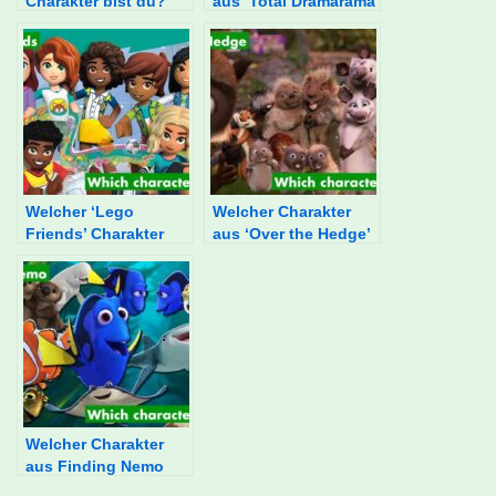
Charakter bist du?
aus ‘Total Dramarama’
bist du?
Welcher ‘Lego
Welcher Charakter
Friends’ Charakter
aus ‘Over the Hedge’
bist du?
bist du?
Welcher Charakter
aus Finding Nemo
bist du?