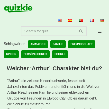
Zum
Inhalt
springen
Schlagwörter:
ANIMATION
FAMILIE
FREUNDSCHAFT
KINDER
PERSÖNLICHKEIT
SCHULE
Welcher ‘Arthur’-Charakter bist du?
"Arthur", die zeitlose Kinderbuchserie, fesselt seit
Jahrzehnten das Publikum und entführt uns in die Welt von
Arthur Read, seiner Familie und seiner eklektischen
Gruppe von Freunden in Elwood City. Ob es darum geht,
die Schule zu meistern, mit