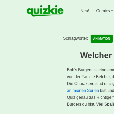
Neu!
Comics
Zum
Inhalt
springen
Schlagwörter:
ANIMATION
Welcher 
Bob's Burgers ist eine ame
von der Familie Belcher, 
Die Charaktere sind einz
animierten Serien
bist und
Quiz genau das Richtige f
Burgers du bist. Viel Spaß