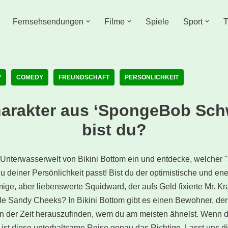
Fernsehsendungen
Filme
Spiele
Sport
T
V
COMEDY
FREUNDSCHAFT
PERSÖNLICHKEIT
harakter aus ‘SpongeBob Sc
bist du?
ge Unterwasserwelt von Bikini Bottom ein und entdecke, welche
 deiner Persönlichkeit passt! Bist du der optimistische und e
ge, aber liebenswerte Squidward, der aufs Geld fixierte Mr. Kra
le Sandy Cheeks? In Bikini Bottom gibt es einen Bewohner, de
 an der Zeit herauszufinden, wem du am meisten ähnelst. Wenn 
 ist diese unterhaltsame Reise genau das Richtige. Lasst uns 