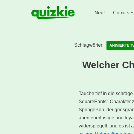
Neu!
Comics
Zum
Inhalt
springen
Schlagwörter:
ANIMIERTE T
Welcher C
Tauche tief in die schrä
SquarePants"-Charakter zu
SpongeBob, der griesgrämi
abenteuerlustige und loya
widerspiegelt, und es ist
witzige Unterhaltung
hast,