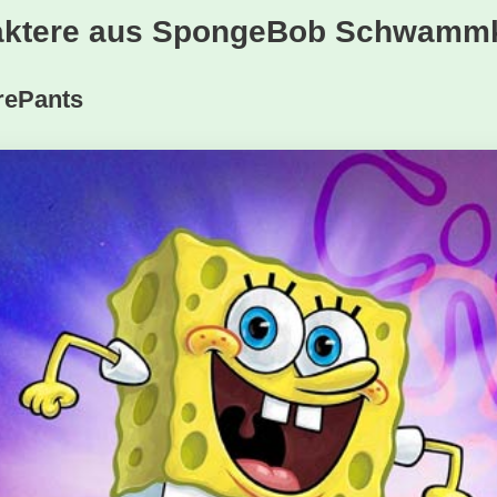
araktere aus SpongeBob Schwamm
rePants