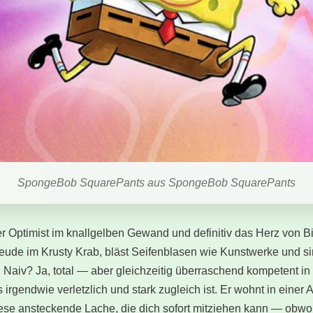
SpongeBob SquarePants aus SpongeBob SquarePants
r Optimist im knallgelben Gewand und definitiv das Herz von Bik
eude im Krusty Krab, bläst Seifenblasen wie Kunstwerke und si
Naiv? Ja, total — aber gleichzeitig überraschend kompetent in
rgendwie verletzlich und stark zugleich ist. Er wohnt in einer An
iese ansteckende Lache, die dich sofort mitziehen kann — obw