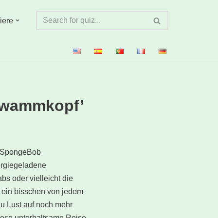
iere
hwammkopf’
r "SpongeBob
nergiegeladene
bs oder vielleicht die
r ein bisschen von jedem
du Lust auf noch mehr
diese unterhaltsame Reise