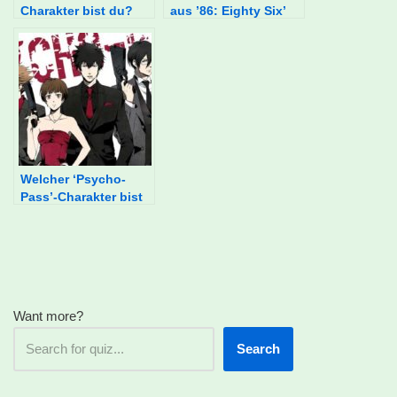
Charakter bist du?
aus ’86: Eighty Six’
bist du?
Welcher ‘Psycho-
Pass’-Charakter bist
du?
Want more?
Search