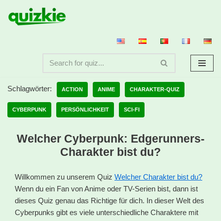
Zum
Inhalt
springen
Schlagwörter:
ACTION
ANIME
CHARAKTER-QUIZ
CYBERPUNK
PERSÖNLICHKEIT
SCI-FI
Welcher Cyberpunk: Edgerunners-
Charakter bist du?
Willkommen zu unserem Quiz
Welcher Charakter bist du?
Wenn du ein Fan von Anime oder TV-Serien bist, dann ist
dieses Quiz genau das Richtige für dich. In dieser Welt des
Cyberpunks gibt es viele unterschiedliche Charaktere mit