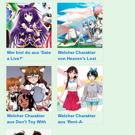
Wer bist du aus ‘Date
Welcher Charakter
a Live?’
von Heaven’s Lost
Property bist du?
Welcher Charakter
Welcher Charakter
aus Don’t Toy With
aus ‘Rent-A-
Me, Miss Nagatoro
Girlfriend: Kanojo
bist du?
Okarishimasu’ bist