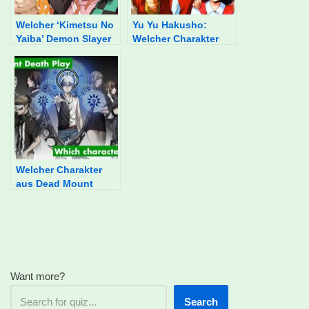
Welcher ‘Kimetsu No
Yu Yu Hakusho:
Yaiba’ Demon Slayer
Welcher Charakter
bist du?
bist du?
Welcher Charakter
aus Dead Mount
Death Play bist du?
Want more?
Search