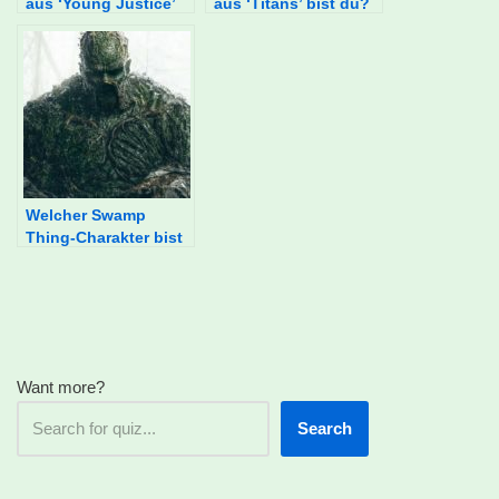
aus ‘Young Justice’
aus ‘Titans’ bist du?
bist du?
Welcher Swamp
Thing-Charakter bist
du?
Want more?
Search