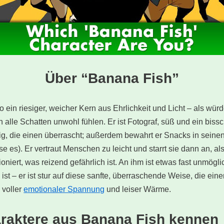
Über “Banana Fish”
so ein riesiger, weicher Kern aus Ehrlichkeit und Licht – als wü
 alle Schatten unwohl fühlen. Er ist Fotograf, süß und ein bissc
mutig, die einen überrascht; außerdem bewahrt er Snacks in sein
e es). Er vertraut Menschen zu leicht und starrt sie dann an, a
ioniert, was reizend gefährlich ist. An ihm ist etwas fast unmög
h ist – er ist stur auf diese sanfte, überraschende Weise, die ein
 voller
emotionaler Spannung
und leiser Wärme.
araktere aus Banana Fish kennen