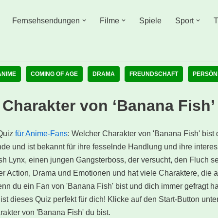
Fernsehsendungen
Filme
Spiele
Sport
T
ANIME
COMING OF AGE
DRAMA
FREUNDSCHAFT
PERSÖN
Charakter von ‘Banana Fish’ 
Quiz
für Anime-Fans
: Welcher Charakter von 'Banana Fish' bist
e und ist bekannt für ihre fesselnde Handlung und ihre interes
sh Lynx, einen jungen Gangsterboss, der versucht, den Fluch s
ler Action, Drama und Emotionen und hat viele Charaktere, die al
enn du ein Fan von 'Banana Fish' bist und dich immer gefragt h
st dieses Quiz perfekt für dich! Klicke auf den Start-Button un
akter von 'Banana Fish' du bist.