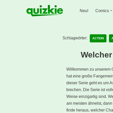
Neu!
Comics
Zum
Inhalt
springen
Schlagwörter:
ACTION
Welcher 
Willkommen zu unserem 
hat eine große Fangemeind
dieser Serie geht es um A
brechen. Die Serie ist vol
Weise einzigartig sind. W
am meisten ähnelst, dann i
finde heraus, welcher Char