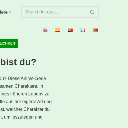
iere
LICHKEIT
bist du?
 du? Diese Anime-Serie
santen Charaktere. In
eines früheren Lebens zu
le auf ihre eigene Art und
ast, welcher Charakter du
ten, um loszulegen und