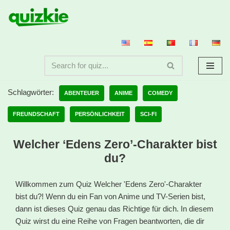
Zum
Inhalt
springen
Schlagwörter:
ABENTEUER
ANIME
COMEDY
FREUNDSCHAFT
PERSÖNLICHKEIT
SCI-FI
Welcher ‘Edens Zero’-Charakter bist
du?
Willkommen zum Quiz Welcher 'Edens Zero'-Charakter
bist du?! Wenn du ein Fan von Anime und TV-Serien bist,
dann ist dieses Quiz genau das Richtige für dich. In diesem
Quiz wirst du eine Reihe von Fragen beantworten, die dir