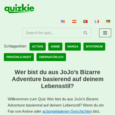
Zum
Inhalt
springen
Schlagwörter:
ACTION
ANIME
MANGA
MYSTERIUM
PERSÖNLICHKEIT
ÜBERNATÜRLICH
Wer bist du aus JoJo’s Bizarre
Adventure basierend auf deinem
Lebensstil?
Willkommen zum Quiz Wer bist du aus JoJo's Bizarre
Adventure basierend auf deinem Lebensstil? Wenn du ein
Fan von Anime oder
actiongeladenen Geschichten
bist,