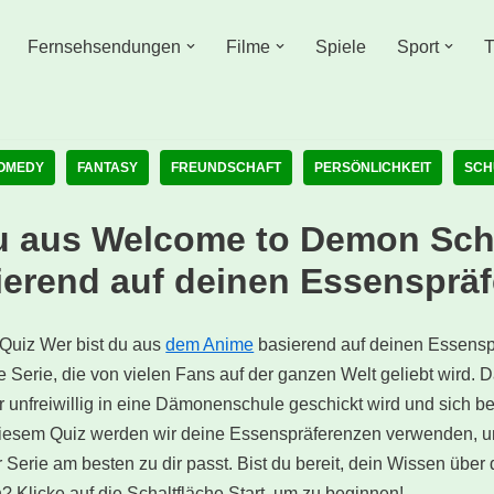
Fernsehsendungen
Filme
Spiele
Sport
T
OMEDY
FANTASY
FREUNDSCHAFT
PERSÖNLICHKEIT
SCH
u aus Welcome to Demon Sch
ierend auf deinen Essensprä
Quiz Wer bist du aus
dem Anime
basierend auf deinen Essensp
e Serie, die von vielen Fans auf der ganzen Welt geliebt wird. 
unfreiwillig in eine Dämonenschule geschickt wird und sich be
 diesem Quiz werden wir deine Essenspräferenzen verwenden, 
 Serie am besten zu dir passt. Bist du bereit, dein Wissen über
? Klicke auf die Schaltfläche Start, um zu beginnen!