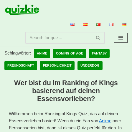
Zum
Inhalt
springen
Schlagwörter:
ANIME
COMING OF AGE
FANTASY
FREUNDSCHAFT
PERSÖNLICHKEIT
UNDERDOG
Wer bist du im Ranking of Kings
basierend auf deinen
Essensvorlieben?
Willkommen beim Ranking of Kings Quiz, das auf deinen
Essensvorlieben basiert! Wenn du ein Fan von
Anime
oder
Fernsehserien bist, dann ist dieses Quiz perfekt für dich. In