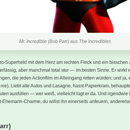
Mr. Incredible (Bob Parr) aus The Incredibles
tro-Superheld mit dem Herz am rechten Fleck und ein bisschen z
rlässig, aber manchmal total stur — im besten Sinne. Er wirkt w
gen, die jeden Actionfilm im Alleingang retten würden; und ja, e
 nie). Liebt alte Autos und Lasagne, hasst Papierkram, behaupte
uten ausfüllen — wer weiß, vielleicht lügt er da. Und irgendwie 
-Ehemann-Charme, du willst ihn einerseits anfeuern, anderersei
arr)