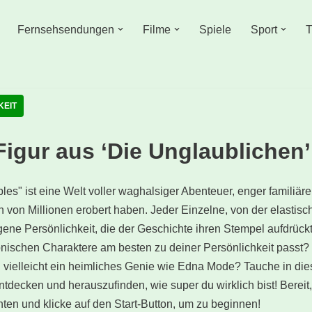
Fernsehsendungen
Filme
Spiele
Sport
T
KEIT
igur aus ‘Die Unglaublichen’
bles" ist eine Welt voller waghalsiger Abenteuer, enger familiä
 von Millionen erobert haben. Jeder Einzelne, von der elastisch
igene Persönlichkeit, die der Geschichte ihren Stempel aufdrückt
konischen Charaktere am besten zu deiner Persönlichkeit passt? 
 du vielleicht ein heimliches Genie wie Edna Mode? Tauche in di
ntdecken und herauszufinden, wie super du wirklich bist! Bereit
nten und klicke auf den Start-Button, um zu beginnen!