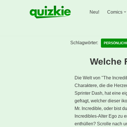
Neu!
Comics
Zum
Inhalt
springen
Schlagwörter:
PERSÖNLICH
Welche F
Die Welt von "The Incredi
Charaktere, die die Herzen
Sprinter Dash, hat eine e
gefragt, welcher dieser i
Mr. Incredible, oder bist
Incredibles-Alter Ego zu e
enthüllen? Scrolle nach u