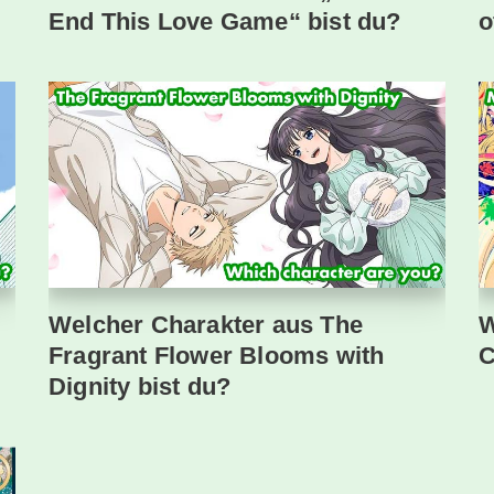
End This Love Game“ bist du?
o
Welcher Charakter aus The
W
Fragrant Flower Blooms with
C
Dignity bist du?