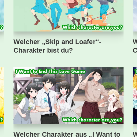
Welcher „Skip and Loafer“-
W
Charakter bist du?
C
Welcher Charakter aus „I Want to
W