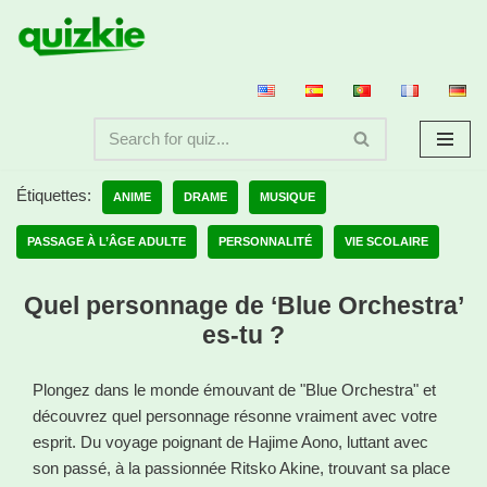
Aller
au
contenu
Étiquettes:
ANIME
DRAME
MUSIQUE
PASSAGE À L’ÂGE ADULTE
PERSONNALITÉ
VIE SCOLAIRE
Quel personnage de ‘Blue Orchestra’
es-tu ?
Plongez dans le monde émouvant de "Blue Orchestra" et
découvrez quel personnage résonne vraiment avec votre
esprit. Du voyage poignant de Hajime Aono, luttant avec
son passé, à la passionnée Ritsko Akine, trouvant sa place