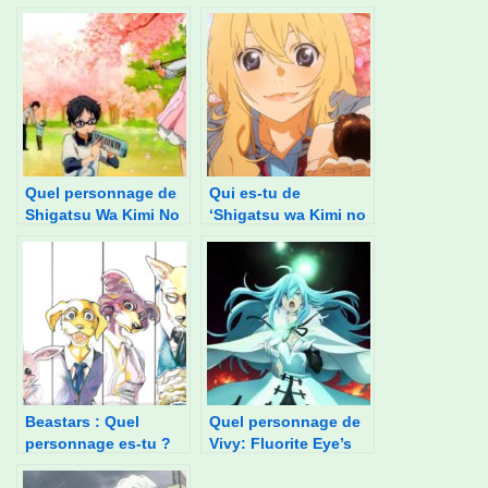
Quel personnage de
Qui es-tu de
Shigatsu Wa Kimi No
‘Shigatsu wa Kimi no
Uso es-tu ?
Uso’ en fonction de
tes préférences
alimentaires ?
Beastars : Quel
Quel personnage de
personnage es-tu ?
Vivy: Fluorite Eye’s
Song es-tu ?