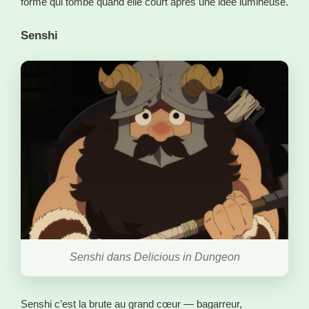
forme qui tombe quand elle court après une idée lumineuse.
Senshi
Senshi dans Delicious in Dungeon
Senshi c’est la brute au grand cœur — bagarreur,