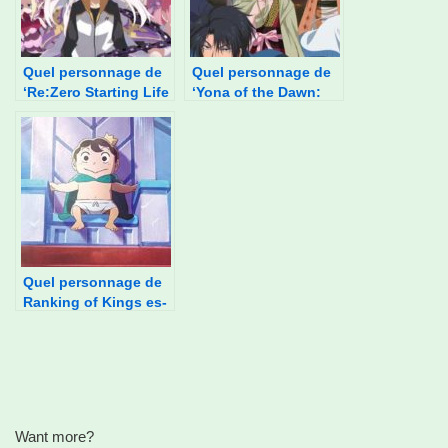
Quel personnage de
Quel personnage de
‘Re:Zero Starting Life
‘Yona of the Dawn:
In Another World’ es-
Akatsuki no Yona’ es-
tu ?
tu ?
Quel personnage de
Ranking of Kings es-
tu ?
Want more?