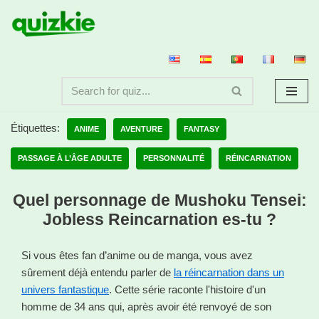
Aller
au
contenu
Étiquettes:
ANIME
AVENTURE
FANTASY
PASSAGE À L’ÂGE ADULTE
PERSONNALITÉ
RÉINCARNATION
Quel personnage de Mushoku Tensei:
Jobless Reincarnation es-tu ?
Si vous êtes fan d’anime ou de manga, vous avez
sûrement déjà entendu parler de
la réincarnation dans un
univers fantastique
. Cette série raconte l'histoire d'un
homme de 34 ans qui, après avoir été renvoyé de son