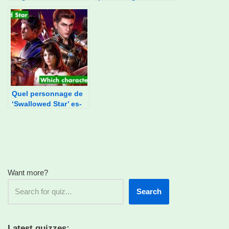
fonction de tes
préférences
alimentaires ?
Quel personnage de
‘Swallowed Star’ es-
tu ?
Want more?
Search
Latest quizzes: