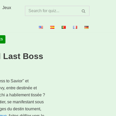
Jeux
ES
l Last Boss
s to Savior" et
vy, entre destinée et
hi a habilement tissée ?
tier, se manifestant sous
ges du destin tournent,
ique
, faites défiler vers le