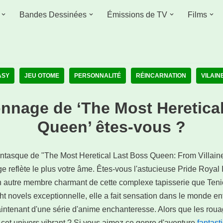
Bandes Dessinées
Émissions de TV
Films
ASY
JEU OTOME
PERSONNALITÉ
RÉINCARNATION
VILAIN
nnage de ‘The Most Heretica
Queen’ êtes-vous ?
tasque de "The Most Heretical Last Boss Queen: From Villaines
reflète le plus votre âme. Êtes-vous l'astucieuse Pride Royal I
n autre membre charmant de cette complexe tapisserie que Tenic
ight novels exceptionnelle, elle a fait sensation dans le monde en
intenant d'une série d'anime enchanteresse. Alors que les roua
cet univers vibrant ? Si vous aimez ce genre d'aventure
fantast