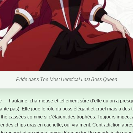
Pride dans The Most Heretical Last Boss Queen
ue — hautaine, charmeuse et tellement sûre d’elle qu’on a presqu
ante pas). Elle joue le rôle du boss élégant et cruel mais a des t
à thé cassées comme si c’étaient des trophées. Toujours impecc
er des chips gras en cachette, oui vraiment. Contradiction après 
de respect et en même temps dérange tout le monde juste pour vo