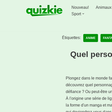
Nouveau!
Animaux
Aller
Sport
au
contenu
Étiquettes:
ANIME
FANT
Quel perso
Plongez dans le monde fan
découvrez quel personnage 
défiance ? Ou peut-être u
À l'origine une série de l
la forme d'un manga et ma
qui deviendrez-vous dans 