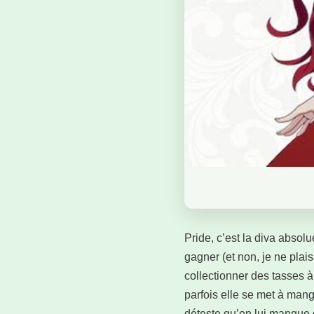
Pride, c’est la diva absol
gagner (et non, je ne plais
collectionner des tasses 
parfois elle se met à mang
déteste qu’on lui manque 