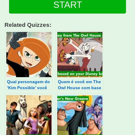
START
Related Quizzes:
Qual personagem do
Quem é você em The
‘Kim Possible’ você
Owl House com base
é?
no seu conhecimento
da Disney?