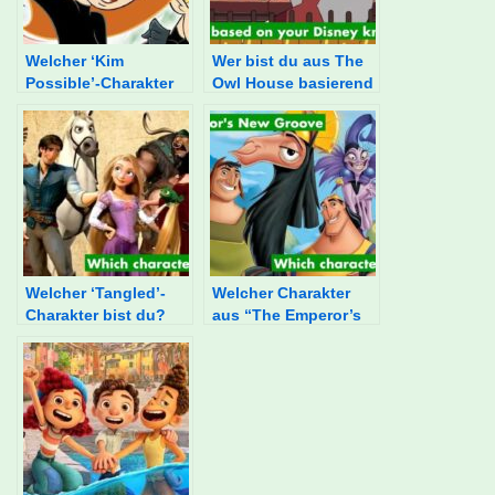
Welcher ‘Kim
Wer bist du aus The
Possible’-Charakter
Owl House basierend
bist du?
auf deinem Disney-
Wissen?
Welcher ‘Tangled’-
Welcher Charakter
Charakter bist du?
aus “The Emperor’s
New Groove” bist
du?