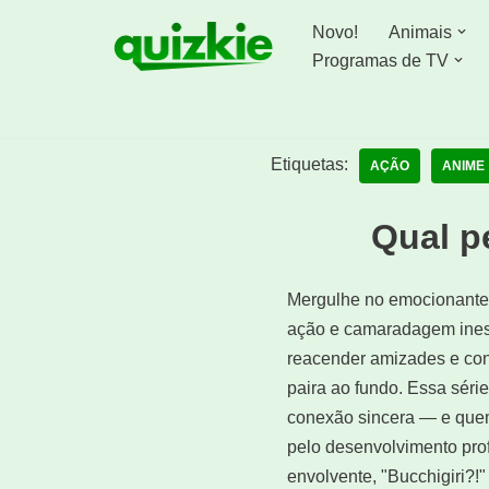
Novo!
Animais
Avançar
Programas de TV
para
o
conteúdo
Etiquetas:
AÇÃO
ANIME
Qual p
Mergulhe no emocionante 
ação e camaradagem inesp
reacender amizades e con
paira ao fundo. Essa sér
conexão sincera — e quem
pelo desenvolvimento pr
envolvente, "Bucchigiri?!