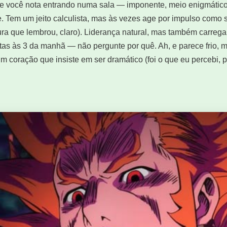
ue você nota entrando numa sala — imponente, meio enigmátic
te. Tem um jeito calculista, mas às vezes age por impulso como
jura que lembrou, claro). Liderança natural, mas também carre
antas às 3 da manhã — não pergunte por quê. Ah, e parece frio, 
coração que insiste em ser dramático (foi o que eu percebi, p