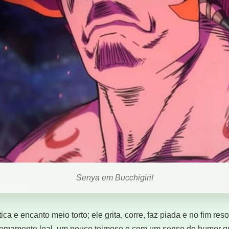
Senya em Bucchigiri!
ca e encanto meio torto; ele grita, corre, faz piada e no fim r
xtremamente leal, um pouco teimoso e com um senso de humor 