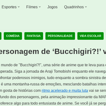
Esportes
Filmes
Jogos
Quadrinhos
COMÉDIA
FANTASIA
PERSONALIDADE
VIDA ESCOLAR
ersonagem de ‘Bucchigiri?!’ 
mundo de "Bucchigiri?!", uma série de anime que te leva para 
erada. Siga a jornada de Araji Tomobishi enquanto ele nave
frontar poderosos inimigos, tudo enquanto a sombra sinistra d
ie é uma montanha-russa de emoções, mesclando batalhas int
 gosta de histórias com
ritmo acelerado e muita luta
vai se sen
ofundo dos personagens, pela animação impressionante da MA
" oferece algo para todo entusiasta de anime. Se você já se pe