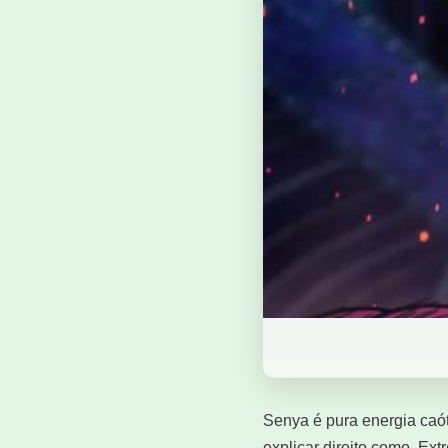
Senya é pura energia caóti
explicar direito como. E