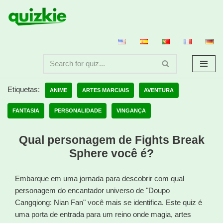
Avançar
para
o
conteúdo
Etiquetas:
ANIME
ARTES MARCIAIS
AVENTURA
FANTASIA
PERSONALIDADE
VINGANÇA
Qual personagem de Fights Break
Sphere você é?
Embarque em uma jornada para descobrir com qual
personagem do encantador universo de "Doupo
Cangqiong: Nian Fan" você mais se identifica. Este quiz é
uma porta de entrada para um reino onde magia, artes