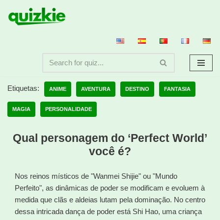
Avançar
para
o
conteúdo
Etiquetas:
ANIME
AVENTURA
DESTINO
FANTASIA
MAGIA
PERSONALIDADE
Qual personagem do ‘Perfect World’
você é?
Nos reinos místicos de "Wanmei Shijie" ou "Mundo
Perfeito", as dinâmicas de poder se modificam e evoluem à
medida que clãs e aldeias lutam pela dominação. No centro
dessa intricada dança de poder está Shi Hao, uma criança