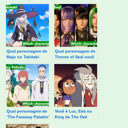
Qual personagem de
Qual personagem de
Majo no Tabitabi
Throne of Seal você
você é?
é?
Qual personagem de
Você é Luz, Eda ou
‘The Faraway Paladin’
King de The Owl
você é?
House?