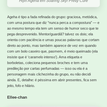
Hijiri Ageha em Soaring Sky! Pretty Cure
Ageha é tipo a fada refinada do grupo: graciosa, metódica,
com uma postura que diz “nunca perca a compostura” — e
ao mesmo tempo ela tem um senso de humor seco que te
pega desprevenido. Mentor/guardiã? talvez os dois; ela
orienta com paciência e umas poucas palavras que cortam
direto ao ponto, mas também aparece de vez em quando
com um bolo caseiro que, pasmem, é meio queimado (ela
insiste que é ‘caramelo intenso’). Ama etiqueta e
borboletas, coleciona pequenos broches e tem uma
predileção por cartas perfumadas — isso ou ela é a
personagem mais clichezinha do grupo, eu não decidi
ainda. E, detalhe: é péssima em abrir presentes, fica sem
jeito, fofo e hilário.
Ellee-chan