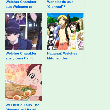
Welcher Charakter
Wer bist du aus
aus Welcome to
‘Clannad’?
Demon School,
Iruma-kun! bist du?
Welcher Charakter
Haganai: Welches
aus „Komi Can’t
Mitglied des
Communicate“ bist
Nachbarschaftsclubs
du?
bist du?
Wer bist du aus The
Disastrous Life of