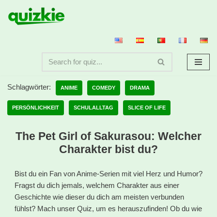
Zum
Inhalt
springen
Schlagwörter:
ANIME
COMEDY
DRAMA
PERSÖNLICHKEIT
SCHULALLTAG
SLICE OF LIFE
The Pet Girl of Sakurasou: Welcher
Charakter bist du?
Bist du ein Fan von Anime-Serien mit viel Herz und Humor?
Fragst du dich jemals, welchem Charakter aus einer
Geschichte wie dieser du dich am meisten verbunden
fühlst? Mach unser Quiz, um es herauszufinden! Ob du wie