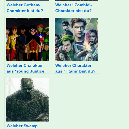
Welcher Gotham-
Welcher ‘iZombie’-
Charakter bist du?
Charakter bist du?
Welcher Charakter
Welcher Charakter
aus ‘Young Justice’
aus ‘Titans’ bist du?
bist du?
Welcher Swamp