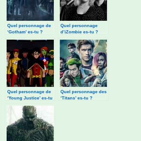
Quel personnage de
Quel personnage
‘Gotham’ es-tu ?
d’iZombie es-tu ?
Quel personnage de
Quel personnage des
‘Young Justice’ es-tu
‘Titans’ es-tu ?
?