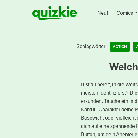
Neu!
Comics
Zum
Inhalt
springen
Schlagwörter:
ACTION
Welch
Bist du bereit, in die We
meisten identifizierst? D
erkunden. Tauche ein in 
Kamui"-Charakter deine Per
Bösewicht oder vielleicht
dich auf eine spannende R
Button, um dein Abenteue