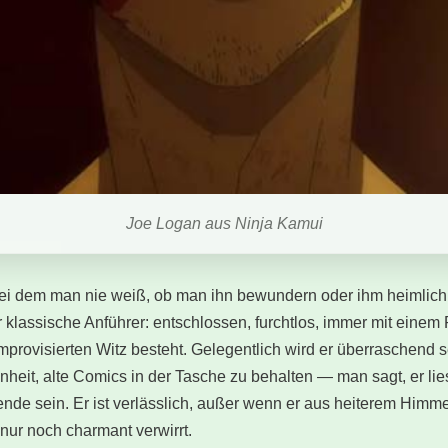
Joe Logan aus Ninja Kamui
 bei dem man nie weiß, ob man ihn bewundern oder ihm heimlich
er klassische Anführer: entschlossen, furchtlos, immer mit eine
mprovisierten Witz besteht. Gelegentlich wird er überraschend sen
heit, alte Comics in der Tasche zu behalten — man sagt, er lie
nde sein. Er ist verlässlich, außer wenn er aus heiterem Himm
r nur noch charmant verwirrt.