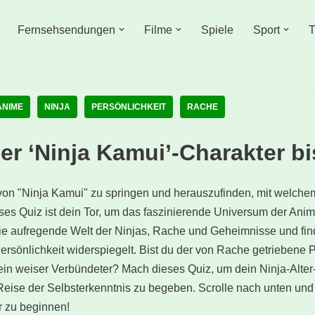
Fernsehsendungen
Filme
Spiele
Sport
T
ANIME
NINJA
PERSÖNLICHKEIT
RACHE
er ‘Ninja Kamui’-Charakter bi
lt von "Ninja Kamui" zu springen und herauszufinden, mit welch
ieses Quiz ist dein Tor, um das faszinierende Universum der Ani
die aufregende Welt der Ninjas, Rache und Geheimnisse und fin
sönlichkeit widerspiegelt. Bist du der von Rache getriebene Pro
 ein weiser Verbündeter? Mach dieses Quiz, um dein Ninja-Alte
eise der Selbsterkenntnis zu begeben. Scrolle nach unten und k
r zu beginnen!