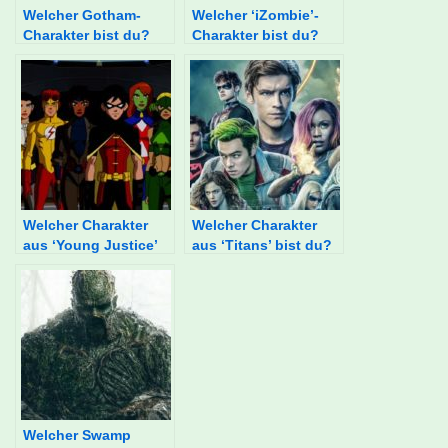
Welcher Gotham-
Welcher ‘iZombie’-
Charakter bist du?
Charakter bist du?
Welcher Charakter
Welcher Charakter
aus ‘Young Justice’
aus ‘Titans’ bist du?
bist du?
Welcher Swamp