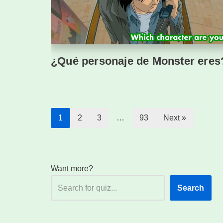
¿Qué personaje de Monster eres
1
2
3
…
93
Next »
Want more?
Search