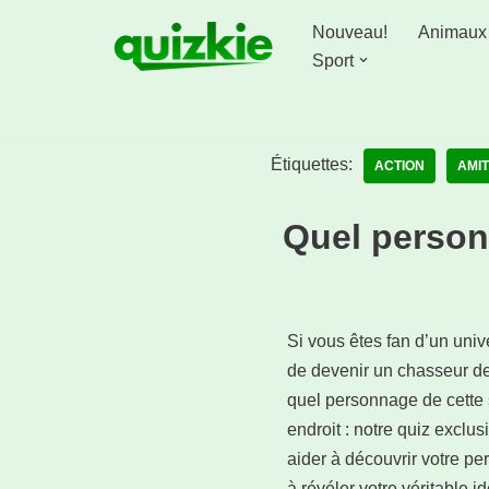
Nouveau!
Animaux
Aller
Sport
au
contenu
Étiquettes:
ACTION
AMIT
Quel person
Si vous êtes fan d’un uni
de devenir un chasseur d
quel personnage de cette 
endroit : notre quiz excl
aider à découvrir votre pe
à révéler votre véritable