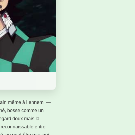
a main même à l’ennemi —
rminé, bosse comme un
 regard doux mais la
s reconnaissable entre
ié, ou peut‑être pas, qui