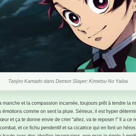
Tanjiro Kamado dans Demon Slayer: Kimetsu No Yaiba
r la manche et la compassion incarnée, toujours prêt à tendre l
 les émotions comme on sent la pluie. Sérieux, il est hyper déte
ur et ça te donne envie de crier “allez, va te reposer !” Il a ce
combat, et ce fichu pendentif et sa cicatrice qui en font un héro
oix haute avec des abeilles imaginaires, non mais je rigole à moit