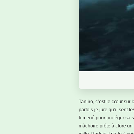
Tanjiro, c’est le cœur su
parfois je jure qu’il sent
forcené pour protéger sa sœ
mâchoire prête à clore un 
mille. Parfois il parle à v