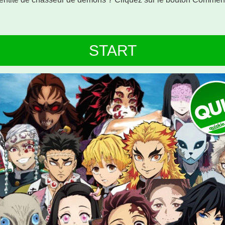
!
START