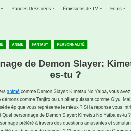
Bandes Dessinées
Émissions de TV
Films
IÉ
ANIME
FANTASY
PERSONNALITÉ
nage de Demon Slayer: Kime
es-tu ?
vers
animé
comme Demon Slayer: Kimetsu No Yaiba, vous avez 
e démons comme Tanjiro ou un pilier puissant comme Giyu. Mai
série épique vous représente le mieux ? Si la réponse vous intr
usif Quel personnage de Demon Slayer: Kimetsu No Yaiba es-tu ?
rsonnage préféré à travers des questions amusantes et stimulant
 identité de chasseur de démons ? Cliquez sur le bouton Comme