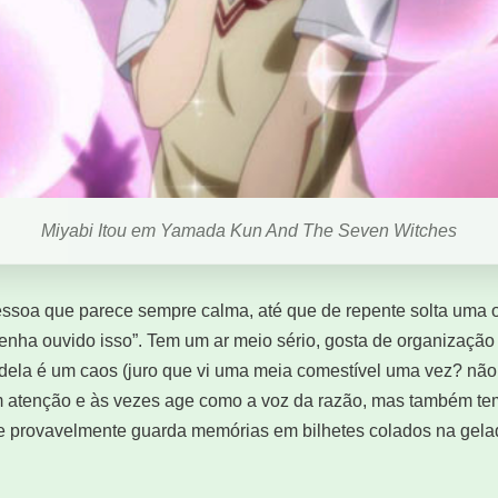
Miyabi Itou em Yamada Kun And The Seven Witches
essoa que parece sempre calma, até que de repente solta uma o
 tenha ouvido isso”. Tem um ar meio sério, gosta de organização
dela é um caos (juro que vi uma meia comestível uma vez? não 
m atenção e às vezes age como a voz da razão, mas também te
e provavelmente guarda memórias em bilhetes colados na gela