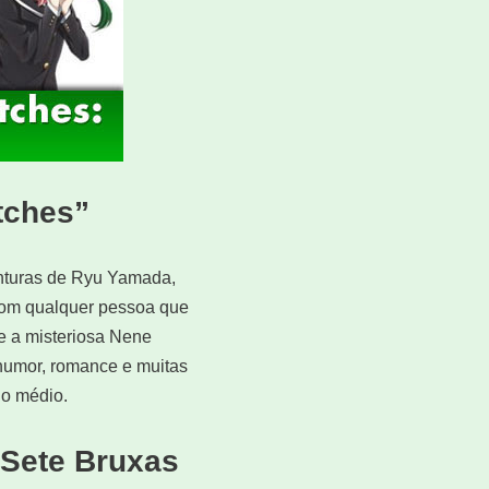
tches”
nturas de Ryu Yamada,
com qualquer pessoa que
 e a misteriosa Nene
 humor, romance e muitas
no médio.
Sete Bruxas