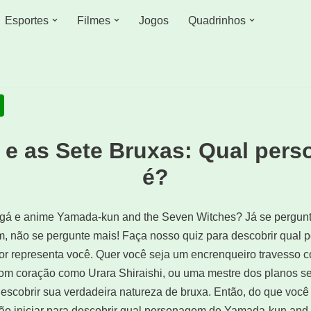
Esportes
Filmes
Jogos
Quadrinhos
e as Sete Bruxas: Qual per
é?
angá e anime Yamada-kun and the Seven Witches? Já se pergu
, não se pergunte mais! Faça nosso quiz para descobrir qual 
or representa você. Quer você seja um encrenqueiro travess
bom coração como Urara Shiraishi, ou uma mestre dos planos s
descobrir sua verdadeira natureza de bruxa. Então, do que voc
otão iniciar para descobrir qual personagem de Yamada-kun an