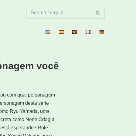
sonagem você
ntou com qual personagem
personagem desta série
o como Ryu Yamada, uma
ecreta como Nene Odagiri,
ê está esperando? Role
d the Seven Witches você