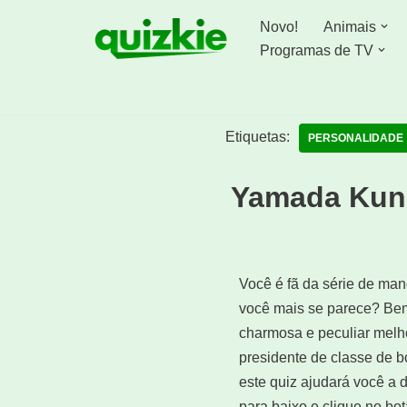
Novo!
Animais
Avançar
Programas de TV
para
o
conteúdo
Etiquetas:
PERSONALIDADE
Yamada Kun 
Você é fã da série de m
você mais se parece? Bem
charmosa e peculiar melh
presidente de classe de 
este quiz ajudará você a 
para baixo e clique no b