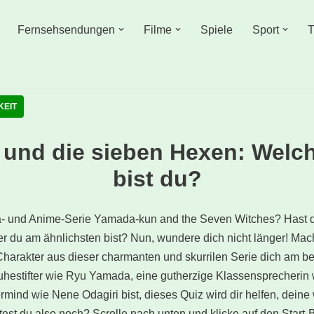
Fernsehsendungen
Filme
Spiele
Sport
T
KEIT
und die sieben Hexen: Welch
bist du?
a- und Anime-Serie Yamada-kun and the Seven Witches? Hast 
r du am ähnlichsten bist? Nun, wundere dich nicht länger! Mac
harakter aus dieser charmanten und skurrilen Serie dich am be
hestifter wie Ryu Yamada, eine gutherzige Klassensprecherin 
rmind wie Nene Odagiri bist, dieses Quiz wird dir helfen, dein
est du also noch? Scrolle nach unten und klicke auf den Start-