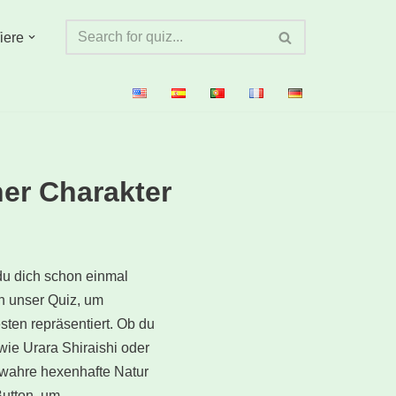
iere
er Charakter
du dich schon einmal
h unser Quiz, um
sten repräsentiert. Ob du
wie Urara Shiraishi oder
e wahre hexenhafte Natur
Button, um