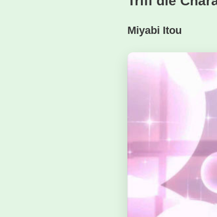
Triff die Cha
Miyabi Itou