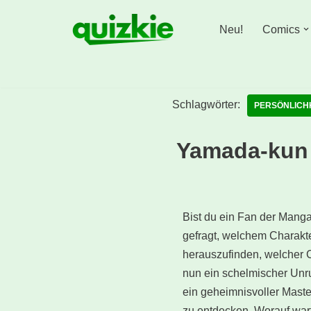
Neu!
Comics
Zum
Inhalt
springen
Schlagwörter:
PERSÖNLICH
Yamada-kun 
Bist du ein Fan der Mang
gefragt, welchem Charakte
herauszufinden, welcher C
nun ein schelmischer Unru
ein geheimnisvoller Maste
zu entdecken. Worauf wart