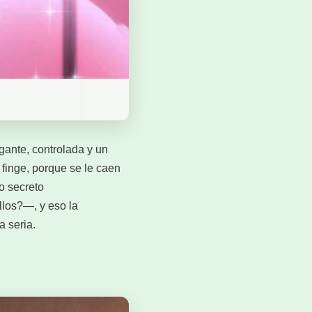
egante, controlada y un
 finge, porque se le caen
o secreto
llos?—, y eso la
 seria.