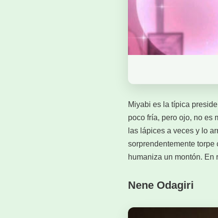
Miyabi es la típica presid
poco fría, pero ojo, no e
las lápices a veces y lo a
sorprendentemente torpe c
humaniza un montón. En r
Nene Odagiri