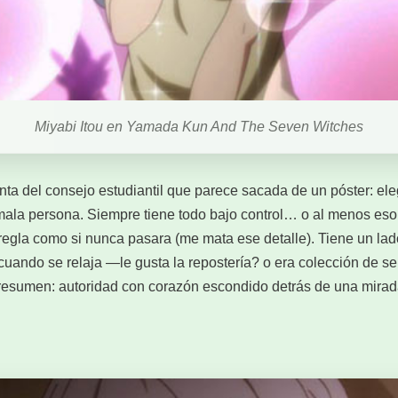
Miyabi Itou en Yamada Kun And The Seven Witches
enta del consejo estudiantil que parece sacada de un póster: el
s mala persona. Siempre tiene todo bajo control… o al menos eso
rregla como si nunca pasara (me mata ese detalle). Tiene un lad
uando se relaja —le gusta la repostería? o era colección de se
esumen: autoridad con corazón escondido detrás de una mirada