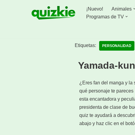
¡Nuevo!
Animales
Saltar
Programas de TV
al
contenido
Etiquetas:
PERSONALIDAD
Yamada-kun 
¿Eres fan del manga y la
qué personaje te pareces 
esta encantadora y peculi
presidenta de clase de b
quiz te ayudará a descubr
abajo y haz clic en el bo