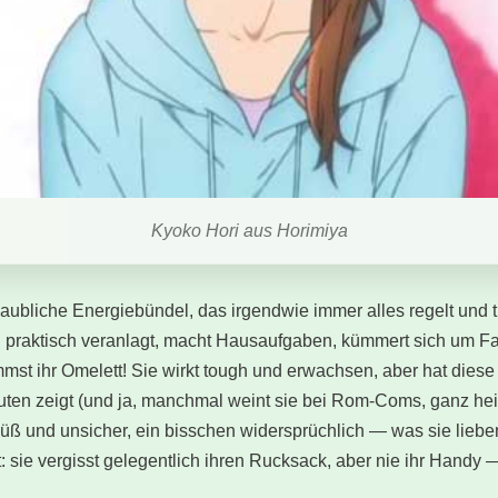
Kyoko Hori aus Horimiya
laubliche Energiebündel, das irgendwie immer alles regelt und 
h praktisch veranlagt, macht Hausaufgaben, kümmert sich um Fam
mst ihr Omelett! Sie wirkt tough und erwachsen, aber hat diese
uten zeigt (und ja, manchmal weint sie bei Rom-Coms, ganz hei
süß und unsicher, ein bisschen widersprüchlich — was sie liebe
act: sie vergisst gelegentlich ihren Rucksack, aber nie ihr Han