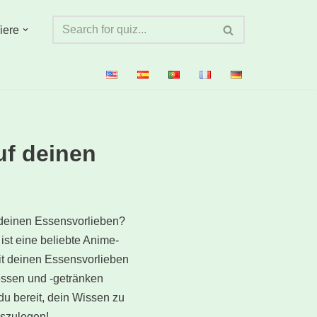
iere
uf deinen
 deinen Essensvorlieben?
ist eine beliebte Anime-
it deinen Essensvorlieben
essen und -getränken
du bereit, dein Wissen zu
oszulegen!