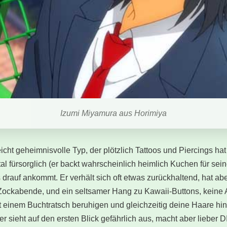
Izumi Miyamura aus Horimiya
eicht geheimnisvolle Typ, der plötzlich Tattoos und Piercings ha
total fürsorglich (er backt wahrscheinlich heimlich Kuchen für se
 drauf ankommt. Er verhält sich oft etwas zurückhaltend, hat ab
ockabende, und ein seltsamer Hang zu Kawaii-Buttons, keine Ah
 einem Buchtratsch beruhigen und gleichzeitig deine Haare hint
, er sieht auf den ersten Blick gefährlich aus, macht aber lieber 