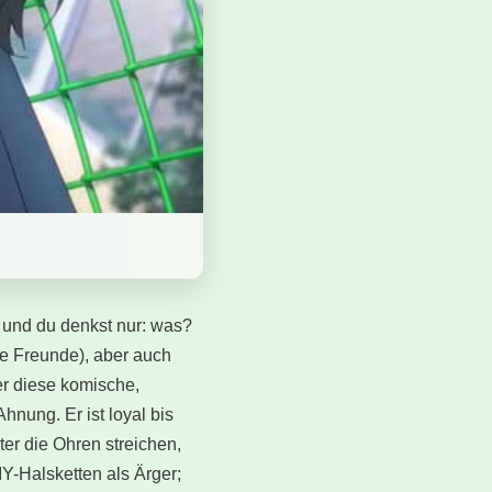
t und du denkst nur: was?
ine Freunde), aber auch
er diese komische,
nung. Er ist loyal bis
er die Ohren streichen,
DIY-Halsketten als Ärger;