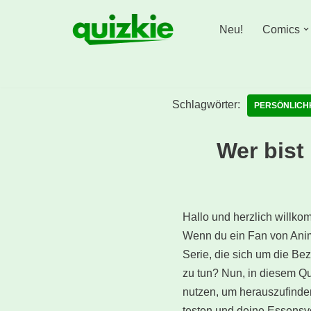
Neu!
Comics
Zum
Inhalt
springen
Schlagwörter:
PERSÖNLICH
Wer bist
Hallo und herzlich willk
Wenn du ein Fan von Anime
Serie, die sich um die B
zu tun? Nun, in diesem Q
nutzen, um herauszufinden
testen und deine Essensvo