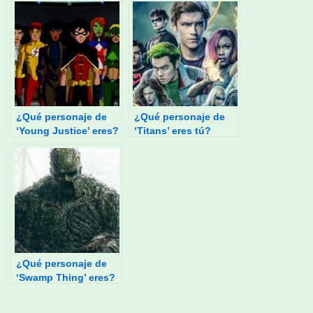
¿Qué personaje de
¿Qué personaje de
‘Young Justice’ eres?
‘Titans’ eres tú?
¿Qué personaje de
‘Swamp Thing’ eres?