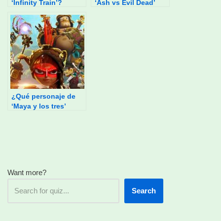
‘Infinity Train’?
‘Ash vs Evil Dead’
eres?
¿Qué personaje de
‘Maya y los tres’
eres?
Want more?
Search