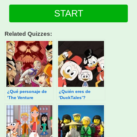
START
Related Quizzes:
¿Qué personaje de
¿Quién eres de
‘The Venture
‘DuckTales’?
Brothers’ eres?