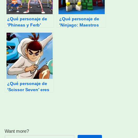
¿Qué personaje de
¿Qué personaje de
‘Phineas y Ferb’
‘Ninjago: Maestros
eres?
del Spinjitzu’ eres?
¿Qué personaje de
‘Scissor Seven’ eres
tú?
Want more?