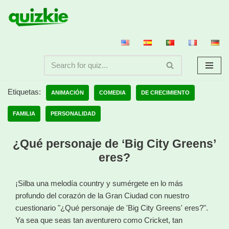
Saltar
al
contenido
Etiquetas:
ANIMACIÓN
COMEDIA
DE CRECIMIENTO
FAMILIA
PERSONALIDAD
¿Qué personaje de ‘Big City Greens’
eres?
¡Silba una melodía country y sumérgete en lo más
profundo del corazón de la Gran Ciudad con nuestro
cuestionario "¿Qué personaje de 'Big City Greens' eres?".
Ya sea que seas tan aventurero como Cricket, tan