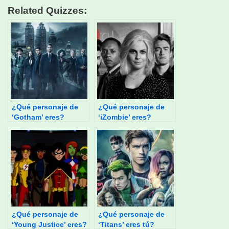
Related Quizzes:
¿Qué personaje de
¿Qué personaje de
‘Gotham’ eres?
‘iZombie’ eres?
¿Qué personaje de
¿Qué personaje de
‘Young Justice’ eres?
‘Titans’ eres tú?