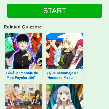
START
Related Quizzes:
¿Cuál personaje de
¿Qué personaje de
‘Mob Psycho 100’
‘Hataraku Maou-
eres?
sama: The Devil is a
Part-Timer’ eres?