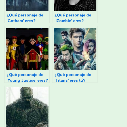
¿Qué personaje de
¿Qué personaje de
‘Gotham’ eres?
‘iZombie’ eres?
¿Qué personaje de
¿Qué personaje de
‘Young Justice’ eres?
‘Titans’ eres tú?