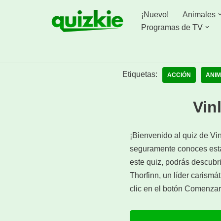
¡Nuevo!
Animales
Saltar
Programas de TV
al
contenido
Etiquetas:
ACCIÓN
ANI
Vin
¡Bienvenido al quiz de Vi
seguramente conoces esta 
este quiz, podrás descubr
Thorfinn, un líder caris
clic en el botón Comenzar 