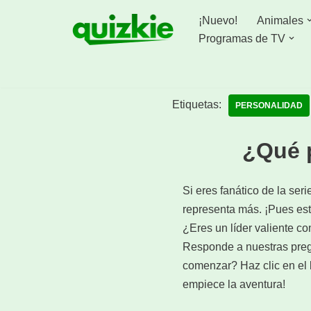
¡Nuevo!
Animales
Saltar
Programas de TV
al
contenido
Etiquetas:
PERSONALIDAD
¿Qué p
Si eres fanático de la ser
representa más. ¡Pues está
¿Eres un líder valiente co
Responde a nuestras pregun
comenzar? Haz clic en el 
empiece la aventura!