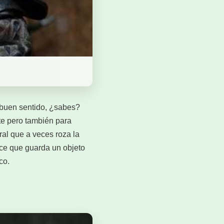
l buen sentido, ¿sabes?
ate pero también para
ral que a veces roza la
ece que guarda un objeto
co.