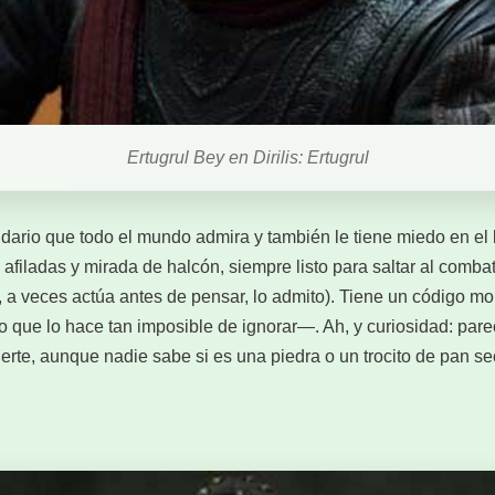
Ertugrul Bey en Dirilis: Ertugrul
endario que todo el mundo admira y también le tiene miedo en e
 afiladas y mirada de halcón, siempre listo para saltar al comb
í, a veces actúa antes de pensar, lo admito). Tiene un código mo
 que lo hace tan imposible de ignorar—. Ah, y curiosidad: par
rte, aunque nadie sabe si es una piedra o un trocito de pan se